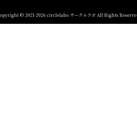
opyright © 2021-2026 circlelabo サークルラボ All Rights Reserve