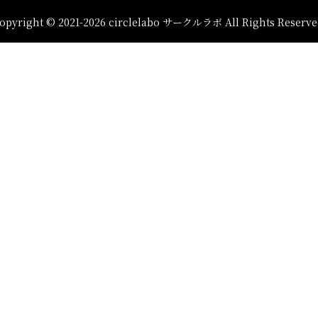
opyright © 2021-2026 circlelabo サークルラボ All Rights Reserve