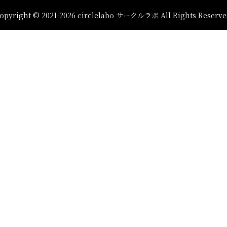
opyright © 2021-2026 circlelabo サークルラボ All Rights Reserve