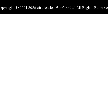
opyright © 2021-2026 circlelabo サークルラボ All Rights Reserve